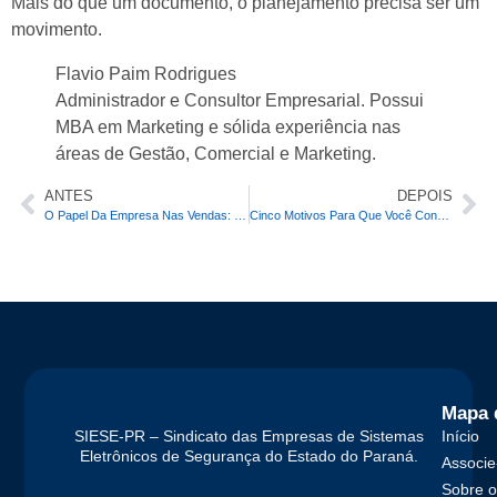
Mais do que um documento, o planejamento precisa ser um
movimento.
Flavio Paim Rodrigues
Administrador e Consultor Empresarial. Possui
MBA em Marketing e sólida experiência nas
áreas de Gestão, Comercial e Marketing.
ANTES
DEPOIS
O Papel Da Empresa Nas Vendas: Por Que A Responsabilidade Não é Do Cliente
Cinco Motivos Para Que Você Considere A Venda Consultiva Em Seus Negócios
Mapa 
SIESE-PR – Sindicato das Empresas de Sistemas
Início
Eletrônicos de Segurança do Estado do Paraná.
Associe
Sobre 