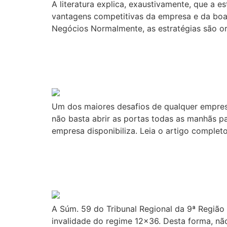
A literatura explica, exaustivamente, que a 
vantagens competitivas da empresa e da boa
Negócios Normalmente, as estratégias são o
O Papel Da Empresa N
Cliente
Um dos maiores desafios de qualquer empresa 
não basta abrir as portas todas as manhãs p
empresa disponibiliza. Leia o artigo complet
A Aplicação Da Súmul
12×36
A Súm. 59 do Tribunal Regional da 9ª Região 
invalidade do regime 12×36. Desta forma, não