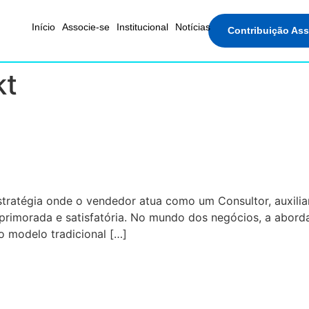
Início
Associe-se
Institucional
Notícias
Contribuição As
kt
e Você Considere A Venda Co
tratégia onde o vendedor atua como um Consultor, auxilia
rimorada e satisfatória. No mundo dos negócios, a abord
o modelo tradicional […]
 Gera Resultado