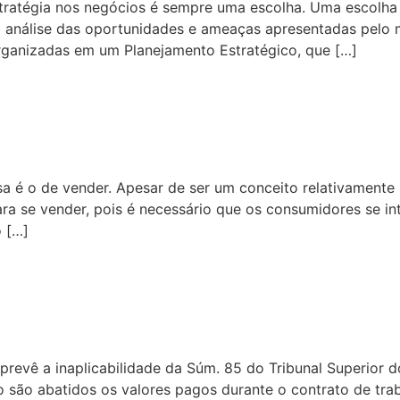
estratégia nos negócios é sempre uma escolha. Uma escolha 
 análise das oportunidades e ameaças apresentadas pelo 
rganizadas em um Planejamento Estratégico, que […]
as Vendas: Por Que A Respons
é o de vender. Apesar de ser um conceito relativamente sim
ara se vender, pois é necessário que os consumidores se i
o […]
a 59 Do TRT9 Nos Casos De I
prevê a inaplicabilidade da Súm. 85 do Tribunal Superior
 são abatidos os valores pagos durante o contrato de traba