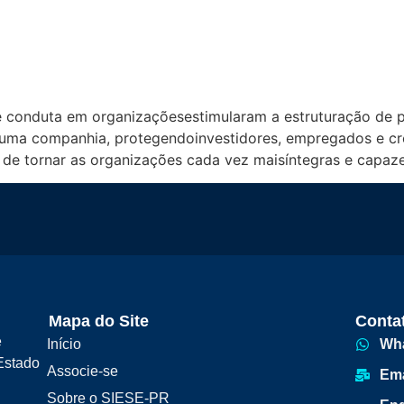
a: Instrumento de Prevenção 
e conduta em organizaçõesestimularam a estruturação de p
ma companhia, protegendoinvestidores, empregados e cred
e de tornar as organizações cada vez maisíntegras e capaz
Mapa do Site
Conta
e
Início
Wh
Estado
Associe-se
Ema
Sobre o SIESE-PR