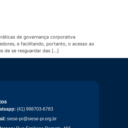
de Riscos Empresariais
ráticas de governança corporativa
ores, e facilitando, portanto, o acesso ao
es de se resguardar das […]
tos
atsapp:
(41) 998703-6783
il:
siese-pr@siese-pr.org.br